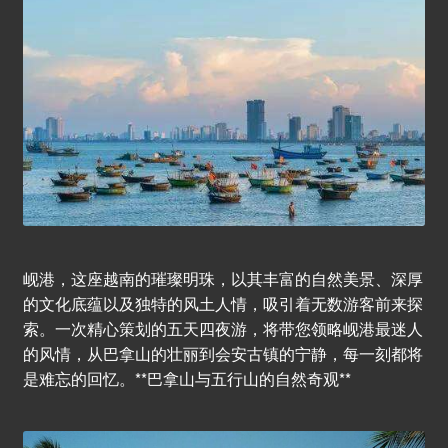
men
服务模式
留言区
越捷航空-5星版六天
璀璨在岘6日
Exp
菲律宾团
chil
men
岘港，这座越南的璀璨明珠，以其丰富的自然美景、深厚
Exp
岘港
的文化底蕴以及独特的风土人情，吸引着无数游客前来探
chil
索。一次精心策划的五天四夜游，将带您领略岘港最迷人
men
岘港介绍
的风情，从巴拿山的壮丽到会安古镇的宁静，每一刻都将
是难忘的回忆。**巴拿山与五行山的自然奇观**
岘港广告